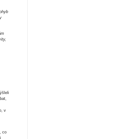
pohyb
y
nám
ity,
šleli
bat,
o, v
, co
i