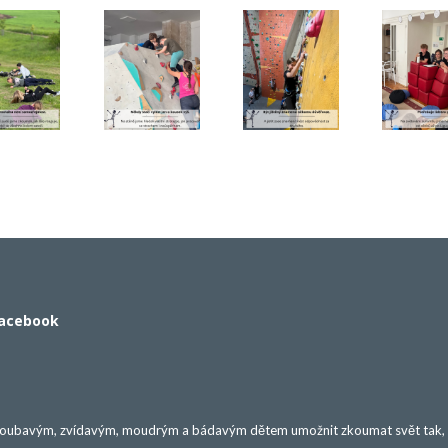
acebook
loubavým, zvídavým, moudrým a bádavým dětem umožnit zkoumat svět tak, ab