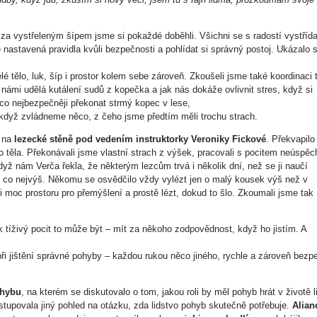
 za vystřeleným šípem jsme si pokaždé doběhli. Všichni se s radostí vystřídal
ě nastavená pravidla kvůli bezpečnosti a pohlídat si správný postoj. Ukázalo 
lé tělo, luk, šíp i prostor kolem sebe zároveň. Zkoušeli jsme také koordinaci 
s námi udělá kutálení sudů z kopečka a jak nás dokáže ovlivnit stres, když si
 co nejbezpečněji překonat strmý kopec v lese,
, když zvládneme něco, z čeho jsme předtím měli trochu strach.
k na
lezecké stěně pod vedením instruktorky Veroniky Fickové
. Překvapilo
ho těla. Překonávali jsme vlastní strach z výšek, pracovali s pocitem neúspěc
yž nám Verča řekla, že některým lezcům trvá i několik dní, než se ji naučí
ézt co nejvýš. Někomu se osvědčilo vždy vylézt jen o malý kousek výš než v
moc prostoru pro přemýšlení a prostě lézt, dokud to šlo. Zkoumali jsme tak
, jak tíživý pocit to může být – mít za někoho zodpovědnost, když ho jistím. A
při jištění správné pohyby – každou rukou něco jiného, rychle a zároveň bezp
ohybu
, na kterém se diskutovalo o tom, jakou roli by měl pohyb hrát v životě li
astupovala jiný pohled na otázku, zda lidstvo pohyb skutečně potřebuje.
Alian