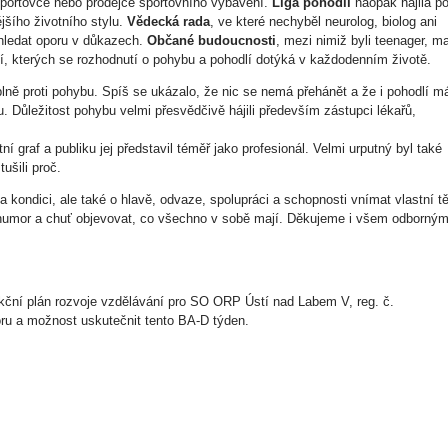
 sportovce nebo prodejce sportovního vybavení.
Liga pohodlí
naopak hájila p
jšího životního stylu.
Vědecká rada
, ve které nechyběl neurolog, biolog ani
 hledat oporu v důkazech.
Občané budoucnosti
, mezi nimiž byli teenager, m
idí, kterých se rozhodnutí o pohybu a pohodlí dotýká v každodenním životě.
plně proti pohybu. Spíš se ukázalo, že nic se nemá přehánět a že i pohodlí m
. Důležitost pohybu velmi přesvědčivě hájili především zástupci lékařů,
tní graf a publiku jej představil téměř jako profesionál. Velmi urputný byl také
tušili proč.
 kondici, ale také o hlavě, odvaze, spolupráci a schopnosti vnímat vlastní tě
humor a chuť objevovat, co všechno v sobě mají. Děkujeme i všem odborný
 akční plán rozvoje vzdělávání pro SO ORP Ústí nad Labem V, reg. č.
u a možnost uskutečnit tento BA-D týden.