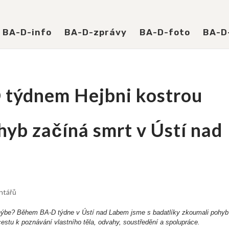
BA-D-info
BA-D-zprávy
BA-D-foto
BA-D
 týdnem Hejbni kostrou
yb začíná smrt v Ústí nad
ntářů
ozhýbe? Během BA-D týdne v Ústí nad Labem jsme s badatlíky zkoumali pohyb
 cestu k poznávání vlastního těla, odvahy, soustředění a spolupráce.