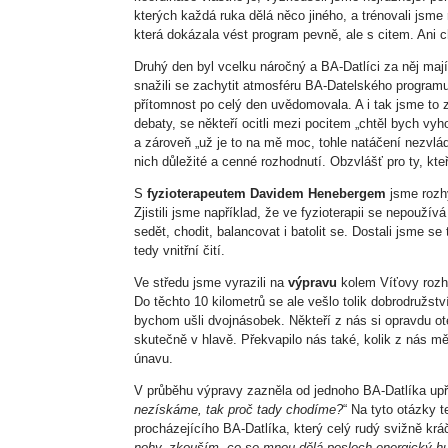
kterých každá ruka dělá něco jiného, a trénovali jsme 
která dokázala vést program pevně, ale s citem. Ani ch
Druhý den byl vcelku náročný a BA-Datlíci za něj mají 
snažili se zachytit atmosféru BA-Datelského programu. 
přítomnost po celý den uvědomovala. A i tak jsme to z
debaty, se někteří ocitli mezi pocitem „chtěl bych vyh
a zároveň „už je to na mě moc, tohle natáčení nezvládn
nich důležité a cenné rozhodnutí. Obzvlášť pro ty, kte
S
fyzioterapeutem Davidem Henebergem
jsme rozhý
Zjistili jsme například, že ve fyzioterapii se nepouž
sedět, chodit, balancovat i batolit se. Dostali jsme s
tedy vnitřní čití.
Ve středu jsme vyrazili na
výpravu
kolem Víťovy rozh
Do těchto 10 kilometrů se ale vešlo tolik dobrodružstv
bychom ušli dvojnásobek. Někteří z nás si opravdu otes
skutečně v hlavě. Překvapilo nás také, kolik z nás m
únavu.
V průběhu výpravy zazněla od jednoho BA-Datlíka upř
nezískáme, tak proč tady chodíme?
“ Na tyto otázky 
procházejícího BA-Datlíka, který celý rudý svižně kr
nohy, zkouším, co se mnou dělá poslech energický hu