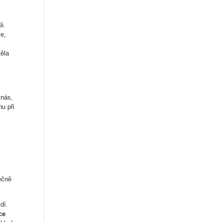
i.
se,
těla
 nás,
hu při
ečně
dí.
ce