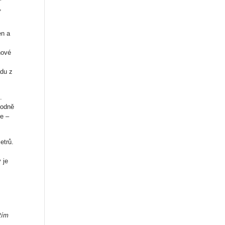
,
en a
nové
adu z
.
hodně
ce –
etrů.
 je
tím