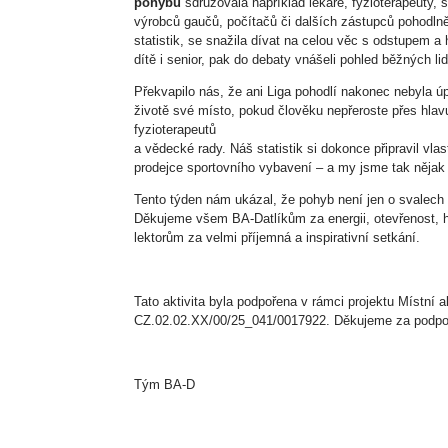
pohybu
sdružovala například lékaře, fyzioterapeuty,
výrobců gaučů, počítačů či dalších zástupců pohodlně
statistik, se snažila dívat na celou věc s odstupem a
dítě i senior, pak do debaty vnášeli pohled běžných l
Překvapilo nás, že ani Liga pohodlí nakonec nebyla ú
životě své místo, pokud člověku nepřeroste přes hlavu
fyzioterapeutů
a vědecké rady. Náš statistik si dokonce připravil vlas
prodejce sportovního vybavení – a my jsme tak nějak 
Tento týden nám ukázal, že pohyb není jen o svalech a
Děkujeme všem BA-Datlíkům za energii, otevřenost, 
lektorům za velmi příjemná a inspirativní setkání.
Tato aktivita byla podpořena v rámci projektu Místní
CZ.02.02.XX/00/25_041/0017922. Děkujeme za podpor
Tým BA-D