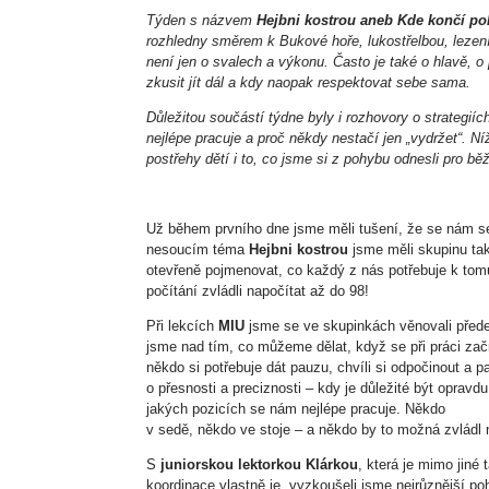
Týden s názvem
Hejbni kostrou aneb Kde končí po
rozhledny směrem k Bukové hoře, lukostřelbou, lezením
není jen o svalech a výkonu. Často je také o hlavě, o
zkusit jít dál a kdy naopak respektovat sebe sama.
Důležitou součástí týdne byly i rozhovory o strategií
nejlépe pracuje a proč někdy nestačí jen „vydržet“. N
postřehy dětí i to, co jsme si z pohybu odnesli pro bě
Už během prvního dne jsme měli tušení, že se nám seš
nesoucím téma
Hejbni kostrou
jsme měli skupinu ta
otevřeně pojmenovat, co každý z nás potřebuje k tom
počítání zvládli napočítat až do 98!
Při lekcích
MIU
jsme se ve skupinkách věnovali přede
jsme nad tím, co můžeme dělat, když se při práci zač
někdo si potřebuje dát pauzu, chvíli si odpočinout a pa
o přesnosti a preciznosti – kdy je důležité být opravd
jakých pozicích se nám nejlépe pracuje. Někdo
v sedě, někdo ve stoje – a někdo by to možná zvládl n
S
juniorskou lektorkou Klárkou
, která je mimo jiné
koordinace vlastně je, vyzkoušeli jsme nejrůznější p