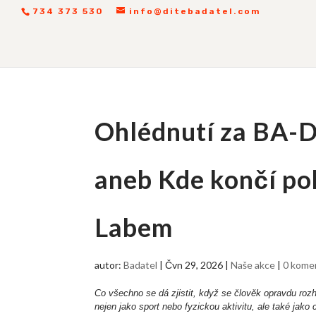
734 373 530
info@ditebadatel.com
Ohlédnutí za BA-D
aneb Kde končí poh
Labem
autor:
Badatel
|
Čvn 29, 2026
|
Naše akce
|
0 kome
Co všechno se dá zjistit, když se člověk opravdu r
nejen jako sport nebo fyzickou aktivitu, ale také jako