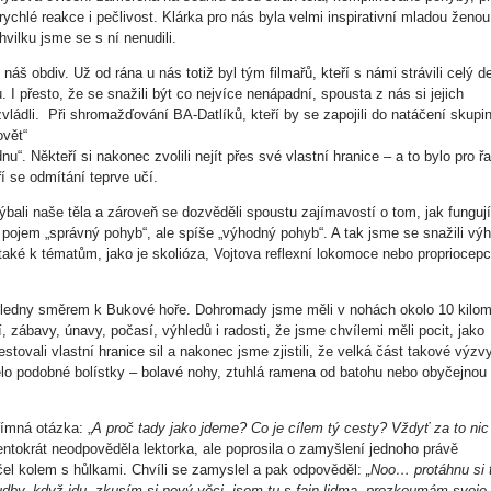
rychlé reakce i pečlivost. Klárka pro nás byla velmi inspirativní mladou ženou
vilku jsme se s ní nenudili.
náš obdiv. Už od rána u nás totiž byl tým filmařů, kteří s námi strávili celý d
I přesto, že se snažili být co nejvíce nenápadní, spousta z nás si jejich
vládli. Při shromažďování BA-Datlíků, kteří by se zapojili do natáčení skupi
ovět“
u“. Někteří si nakonec zvolili nejít přes své vlastní hranice – a to bylo pro ř
ří se odmítání teprve učí.
bali naše těla a zároveň se dozvěděli spoustu zajímavostí o tom, jak fungují
ívá pojem „správný pohyb“, ale spíše „výhodný pohyb“. A tak jsme se snažili vý
e také k tématům, jako je skolióza, Vojtova reflexní lokomoce nebo propriocep
ledny směrem k Bukové hoře. Dohromady jsme měli v nohách okolo 10 kilom
í, zábavy, únavy, počasí, výhledů i radosti, že jsme chvílemi měli pocit, jako
tovali vlastní hranice sil a nakonec jsme zjistili, že velká část takové výzvy
ělo podobné bolístky – bolavé nohy, ztuhlá ramena od batohu nebo obyčejnou
ímná otázka: „
A proč tady jako jdeme? Co je cílem tý cesty? Vždyť za to nic
tentokrát neodpověděla lektorka, ale poprosila o zamyšlení jednoho právě
áčel kolem s hůlkami. Chvíli se zamyslel a pak odpověděl:
„Noo… protáhnu si 
dby, když jdu, zkusím si nový věci, jsem tu s fajn lidma, prozkoumám svoje