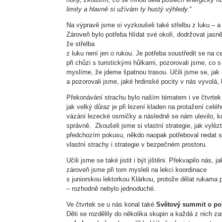
limity a hlavně si užívám ty hustý výhledy.“
Na výpravě jsme si vyzkoušeli také střelbu z luku – a
Zároveň bylo potřeba hlídat své okolí, dodržovat jasn
že střelba
z luku není jen o rukou. Je potřeba soustředit se na ce
při chůzi s turistickými hůlkami, pozorovali jsme, co 
myslíme, že jdeme špatnou trasou. Učili jsme se, jak
a pozorovali jsme, jaké hrdinské pocity v nás vyvolá
Překonávání strachu bylo naším tématem i ve čtvrte
jak velký důraz je při lezení kladen na protažení celé
vázání lezecké osmičky a následně se nám ulevilo, kd
správně. Zkoušeli jsme si vlastní strategie, jak vyl
předchozím pokusu, někdo naopak potřeboval nedat si 
vlastní strachy i strategie v bezpečném prostoru.
Učili jsme se také jistit i být jištěni. Překvapilo nás
zároveň jsme při tom mysleli na lekci koordinace
s juniorskou lektorkou Klárkou, protože dělat rukama 
– rozhodně nebylo jednoduché.
Ve čtvrtek se u nás konal také
Světový summit o p
Děti se rozdělily do několika skupin a každá z nich z