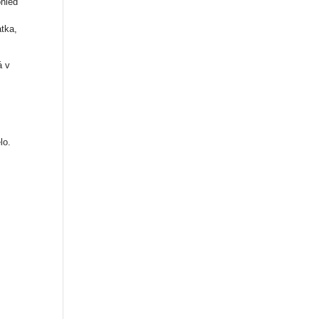
ohled
atka,
á v
lo.
m