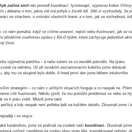
hyb začíná smrt
nás provedl koordinací, fyzioterapií, výpravou kolem Víťovy
 i debatou o tom, jakou roli má pohyb v životě lidí. Děti si vyzkoušely, že 
 práci se strachem, o vnímání vlastních hranic a o tom, jak se rozhodnout, kd
ch: co nám pomáhá, když se cítíme unavení, nejistí nebo frustrovaní, jak se 
íže přinášíme souhrnnou zprávu z BA-D týdne, která zachycuje jednotlivé aktiv
žný život.
la výjimečná partička – a naše tušení se co nevidět potvrdilo. Na týdnu
kzvaně za odměnu. Už při úvodním seznamovacím kolečku jsme dokázali
u, aby mu ve skupině bylo dobře. A hned první den jsme během intuitivního
vším strategiím – co nám v určitých situacích funguje a co naopak ne. Přemý
neme cítit frustrovaní. Někdo zjistil, že mu pomůže protáhnout se nebo se hý
k se k práci vrátit. Mluvili jsme také
u pečlivý a kdy naopak není potřeba lpět na každém detailu. Zkoumali jsme i t
ejraději i ve stojce.
 také karatistkou, jsme se podívali na zoubek naší
koordinaci
. Zkoumali jsme
ohybová cvičení zaměřená na souhru obou stran těla, komplikované pohyby, př