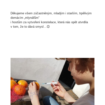
Děkujeme všem zúčastněným, mladým i starším, trpělivým
domácím „mlynářům“
i hostům za vytvoření konstelace, která nás opět utvrdila
v tom, že to dává smysl…😊