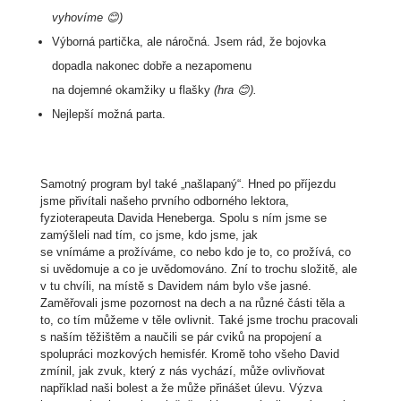
vyhovíme
😊)
Výborná partička, ale náročná. Jsem rád, že bojovka
dopadla nakonec dobře a nezapomenu
na dojemné okamžiky u flašky
(hra
😊).
Nejlepší možná parta.
Samotný program byl také „našlapaný“. Hned po příjezdu
jsme přivítali našeho prvního odborného lektora,
fyzioterapeuta Davida Heneberga. Spolu s ním jsme se
zamýšleli nad tím, co jsme, kdo jsme, jak
se vnímáme a prožíváme, co nebo kdo je to, co prožívá, co
si uvědomuje a co je uvědomováno. Zní to trochu složitě, ale
v tu chvíli, na místě s Davidem nám bylo vše jasné.
Zaměřovali jsme pozornost na dech a na různé části těla a
to, co tím můžeme v těle ovlivnit. Také jsme trochu pracovali
s naším těžištěm a naučili se pár cviků na propojení a
spolupráci mozkových hemisfér. Kromě toho všeho David
zmínil, jak zvuk, který z nás vychází, může ovlivňovat
například naši bolest a že může přinášet úlevu. Výzva