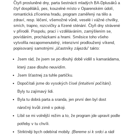
Čtyři prosluněné dny, parta šestnácti mladých BA-Dplusáků a
čtyř dospěláků, pes, kouzelné místo v Oparenském údolí,
romantická zřícenina hradu, program zaměřený na tělo a
zdraví, resp. léčení, všemožné vůně, veselé i vážné chvilky,
smích, trapno, rozcvičky a řízené sténání. Čtyři dny strávené
v přírodě. Pospolu, prací i vzděláváním, zamýšlením se,
povídáním, procházkami a hrami. Směsice toho všeho
vytvořila nezapomenutelný, intenzivní prodloužený víkend,
popisovaný samotnými „účastníky zájezdu“ takto:
Jsem rád, že jsem se po dlouhý době viděl s kamarádama,
který zase dlouho neuvidím.
Jsem šťastnej za tuhle partičku.
Dopočítali jsme do vysokých čísel
(intuitivní počítání)
.
Byly tu zajímavý lidi.
Byla tu dobrá parta a sranda, jen první den byl dost
náročný kvůli zimě v pokoji.
Líbil se mi volnější režim a to, že program jde upravit podle
potřeby v tu chvíli.
Striktněji bych odebíral mobily.
(Bereme si k srdci a rádi