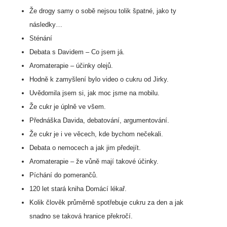
Že drogy samy o sobě nejsou tolik špatné, jako ty
následky…
Sténání
Debata s Davidem – Co jsem já.
Aromaterapie – účinky olejů.
Hodně k zamyšlení bylo video o cukru od Jirky.
Uvědomila jsem si, jak moc jsme na mobilu.
Že cukr je úplně ve všem.
Přednáška Davida, debatování, argumentování.
Že cukr je i ve věcech, kde bychom nečekali.
Debata o nemocech a jak jim předejít.
Aromaterapie – že vůně mají takové účinky.
Píchání do pomerančů.
120 let stará kniha Domácí lékař.
Kolik člověk průměrně spotřebuje cukru za den a jak
snadno se taková hranice překročí.