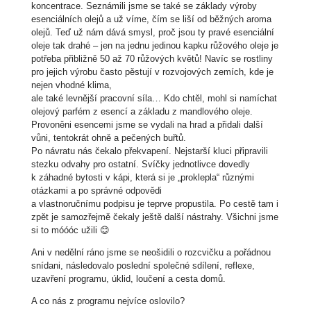
koncentrace. Seznámili jsme se také se základy výroby
esenciálních olejů a už víme, čím se liší od běžných aroma
olejů. Teď už nám dává smysl, proč jsou ty pravé esenciální
oleje tak drahé – jen na jednu jedinou kapku růžového oleje je
potřeba přibližně 50 až 70 růžových květů! Navíc se rostliny
pro jejich výrobu často pěstují v rozvojových zemích, kde je
nejen vhodné klima,
ale také levnější pracovní síla… Kdo chtěl, mohl si namíchat
olejový parfém z esencí a základu z mandlového oleje.
Provoněni esencemi jsme se vydali na hrad a přidali další
vůni, tentokrát ohně a pečených buřtů.
Po návratu nás čekalo překvapení. Nejstarší kluci připravili
stezku odvahy pro ostatní. Svíčky jednotlivce dovedly
k záhadné bytosti v kápi, která si je „proklepla“ různými
otázkami a po správné odpovědi
a vlastnoručnímu podpisu je teprve propustila. Po cestě tam i
zpět je samozřejmě čekaly ještě další nástrahy. Všichni jsme
si to móóóc užili 😊
Ani v nedělní ráno jsme se neošidili o rozcvičku a pořádnou
snídani, následovalo poslední společné sdílení, reflexe,
uzavření programu, úklid, loučení a cesta domů.
A co nás z programu nejvíce oslovilo?