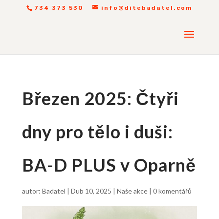
734 373 530
info@ditebadatel.com
Březen 2025: Čtyři
dny pro tělo i duši:
BA-D PLUS v Oparně
autor:
Badatel
|
Dub 10, 2025
|
Naše akce
|
0 komentářů