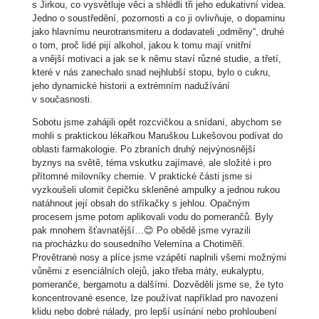
s Jirkou, co vysvětluje věci a shlédli tři jeho edukativní videa.
Jedno o soustředění, pozornosti a co ji ovlivňuje, o dopaminu
jako hlavnímu neurotransmiteru a dodavateli „odměny“, druhé
o tom, proč lidé pijí alkohol, jakou k tomu mají vnitřní
a vnější motivaci a jak se k němu staví různé studie, a třetí,
které v nás zanechalo snad nejhlubší stopu, bylo o cukru,
jeho dynamické historii a extrémním nadužívání
v současnosti.
Sobotu jsme zahájili opět rozcvičkou a snídaní, abychom se
mohli s praktickou lékařkou Maruškou Lukešovou podívat do
oblasti farmakologie. Po zbraních druhý nejvýnosnější
byznys na světě, téma vskutku zajímavé, ale složité i pro
přítomné milovníky chemie. V praktické části jsme si
vyzkoušeli ulomit čepičku skleněné ampulky a jednou rukou
natáhnout její obsah do stříkačky s jehlou. Opačným
procesem jsme potom aplikovali vodu do pomerančů. Byly
pak mnohem šťavnatější…😊 Po obědě jsme vyrazili
na procházku do sousedního Velemína a Chotiměři.
Provětrané nosy a plíce jsme vzápětí naplnili všemi možnými
vůněmi z esenciálních olejů, jako třeba máty, eukalyptu,
pomeranče, bergamotu a dalšími. Dozvěděli jsme se, že tyto
koncentrované esence, lze používat například pro navození
klidu nebo dobré nálady, pro lepší usínání nebo prohloubení