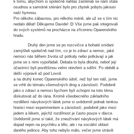
k tomu, abychom si společně nahlas zasténali se nám stala
osudnou a samotné sténání bylo pro zbytek pobytu jakousi
naší hymnou.
Pro někoho zábavnou, pro někoho méně, ale už se s tím nic
nedalo dělat! Děkujeme Davide! 😊 Vše jsme pak integrovali
do svých systémů na procházce na zříceninu Oparenského
hradu.
Druhý den jsme se po rozcvičce a bohaté snídani
zamýšleli společně nad tím, co je to zdraví a nemoc, jaké
nemoci nás během života už potkaly nebo potkávají a jak
jsme se s nimi vypořádali. Debata to byla dlouhá, neboť její
účastníci byli povětšinou velmi otevření a sdílní. Po obědě a
delší výpravě až pod Lovoš
a na druhý konec Oparenského údolí, než byl ten náš, jsme
se vrhli do tématu všemožných drog a závislostí. Podobně
jako o zdraví a nemoci bychom byli schopni na toto téma
diskutovat až do rána. Kromě všeobecného základního
rozdělení návykových látek jsme si uvědomili jednak tenkou
hranici mezi experimentem a závislostí, podobně jako mezi
jedem a lékem, jejichž rozdílnost je často pouze v dávce.
Uvědomili jsme si také, že zneužívání návykových látek má
dopad nejen na psychiku a tělo, ale i na sociální oblast
daného jedince. Aby toho nebylo málo, večer jsme strávili